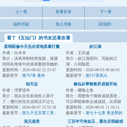
上一章
查看目录
下一章
临时书架
加入书签
回顶部↑
看了《五仙门》的书友还喜欢看
柔弱医修今天也在背地里暴打魔
妖江湖
作者：白木木
作者：王乐诚
尊
简介：沐风华刚转世投胎，就遇
简介：妖江湖系列，写妖的江
到同在母体中的弟弟要抢夺她的
湖，人间险恶。...
生命力。于是，沐风华还在母体
更新时间：2026-08-02 22:23:47
更新时间：2026-08-03 09:46:03
中就开始了打弟...
最新章节：
第767章 番外
最新章节：
第157章凤火
劫天运
修仙从帮御兽肝成就开始
作者：浮梦流年
作者：嗯咯之鱼
简介：我从出生前就给人算计
简介：周密有个御兽成就系统，
了，懂行的先生说我活不过七
可以帮助御兽达成成就，从而获
岁。外婆为了救我，给我娶了童
更新时间：2026-08-07 23:55:18
得源点，使御兽进化。
更新时间：2026-08-01 11:34:11
养媳，让我过起了安...
最新章节：
第九千五百零三章：
&lt;br/&gt;......&lt;b...
最新章节：
第七十七章 青龙帮的
道器
新帮主
混元道君
三百年守身如玉，重生后我破戒