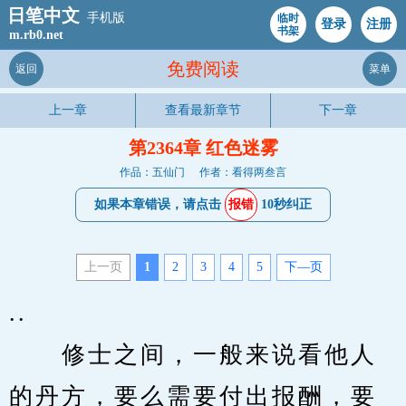
日笔中文
手机版
临时
登录
注册
书架
m.rb0.net
免费阅读
返回
菜单
上一章
查看最新章节
下一章
第2364章 红色迷雾
作品：五仙门
作者：看得两叁言
如果本章错误，请点击
报错
10秒纠正
上一页
1
2
3
4
5
下—页
..
　　修士之间，一般来说看他人
的丹方，要么需要付出报酬，要