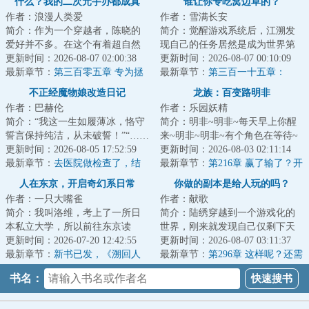
什么？我的二次元手办都成真
谁让你专吃窝边草的？
作者：浪漫人类爱
作者：雪满长安
了！
简介：作为一个穿越者，陈晓的
简介：觉醒游戏系统后，江溯发
爱好并不多。在这个有着超自然
现自己的任务居然是成为世界第
力量的平行世界，没有系统，也
更新时间：2026-08-07 02:00:38
一的公司主理人。难度有点大，
更新时间：2026-08-07 00:10:09
没有觉醒超能力...
最新章节：
第三百零五章 专为拯
不过没关系，好...
最新章节：
第三百一十五章：
救世界的组织——迦勒底
0u0：我现在火气很大！
不正经魔物娘改造日记
龙族：百变路明非
作者：巴赫伦
作者：乐园妖精
简介：“我这一生如履薄冰，恪守
简介：明非~明非~每天早上你醒
誓言保持纯洁，从未破誓！”“……
来~明非~明非~有个角色在等待~
你问她们是怎么回事？”“嗨！”“圣
更新时间：2026-08-05 17:52:59
变成了猫啊脾气坏~变成了燕双鹰
更新时间：2026-08-03 02:11:14
骑...
最新章节：
去医院做检查了，结
别太帅~变成了...
最新章节：
第216章 赢了输了？开
果不算好
了！
人在东京，开启奇幻系日常
你做的副本是给人玩的吗？
作者：一只大嘴雀
作者：献歌
简介：我叫洛维，考上了一所日
简介：陆绣穿越到一个游戏化的
本私立大学，所以前往东京读
世界，刚来就发现自己仅剩下天
书。等等，这个冒险家系统是什
更新时间：2026-07-20 12:42:55
可活了。她不敢下副本赚生存天
更新时间：2026-08-07 03:11:37
么鬼？为什么它认...
最新章节：
新书已发，《溯回人
数，因为不适应...
最新章节：
第296章 这样呢？还需
生》
要三年？(一万二求下月票……)
书名：