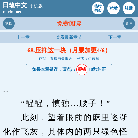
日笔中文
手机版
临时
登录
注册
书架
m.rb0.net
免费阅读
返回
菜单
上一章
查看最新章节
下一章
68.压抑这一块（月票加更4/6）
作品：青梅消失那天
作者：伊巍蟹
如果本章错误，请点击
报错
10秒纠正
..
　　“醒醒，慎独...腰子！”
　　此刻，望着眼前的麻里逐渐
化作飞灰，其体内的两只绿色怪