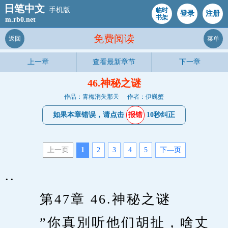
日笔中文
手机版
临时
登录
注册
书架
m.rb0.net
免费阅读
返回
菜单
上一章
查看最新章节
下一章
46.神秘之谜
作品：青梅消失那天
作者：伊巍蟹
如果本章错误，请点击
报错
10秒纠正
上一页
1
2
3
4
5
下—页
..
　　 第47章 46.神秘之谜 
　　 ”你真別听他们胡扯，啥丈