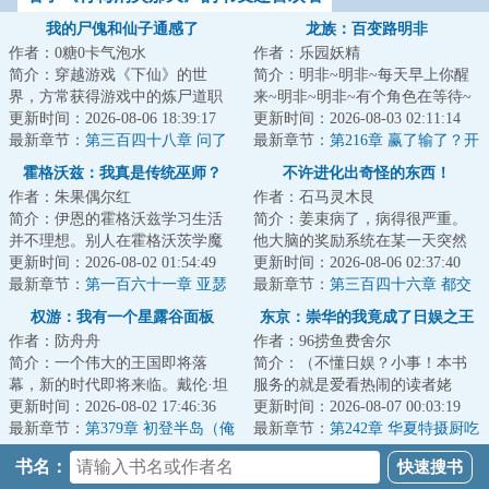
我的尸傀和仙子通感了
龙族：百变路明非
作者：0糖0卡气泡水
作者：乐园妖精
简介：穿越游戏《下仙》的世
简介：明非~明非~每天早上你醒
界，方常获得游戏中的炼尸道职
来~明非~明非~有个角色在等待~
业系统。只需让尸傀与天资上
更新时间：2026-08-06 18:39:17
变成了猫啊脾气坏~变成了燕双鹰
更新时间：2026-08-03 02:11:14
佳、且相同性别的修...
最新章节：
第三百四十八章 问了
别太帅~变成了...
最新章节：
第216章 赢了输了？开
价就得买
了！
霍格沃兹：我真是传统巫师？
不许进化出奇怪的东西！
作者：朱果偶尔红
作者：石马灵木艮
简介：伊恩的霍格沃兹学习生活
简介：姜束病了，病得很严重。
并不理想。别人在霍格沃茨学魔
他大脑的奖励系统在某一天突然
法、谈恋爱、唯独他，每天都在
更新时间：2026-08-02 01:54:49
崩坏了，阈值无论如何也无法降
更新时间：2026-08-06 02:37:40
为自己遭遇的挫...
最新章节：
第一百六十一章 亚瑟
低。为了不断收...
最新章节：
第三百四十六章 都交
王野史
给你了
权游：我有一个星露谷面板
东京：崇华的我竟成了日娱之王
作者：防舟舟
作者：96捞鱼费舍尔
简介：一个伟大的王国即将落
简介：（不懂日娱？小事！本书
幕，新的时代即将来临。戴伦·坦
服务的就是爱看热闹的读者姥
格利安也曾想过争取一下铁王
更新时间：2026-08-02 17:46:36
爷！）穿越东京，却是平成末
更新时间：2026-08-07 00:03:19
座，由自己来拯救...
最新章节：
第379章 初登半岛（俺
年，泡沫时代的红利...
最新章节：
第242章 华夏特摄厨吃
回来了！！）
得有点好，东映的橄榄枝（三
书名：
更！）