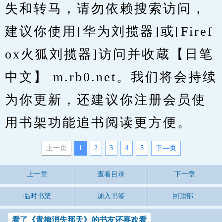
失和转马，请勿依赖搜索访问，
建议你使用[华为刘揽器]或[Firef
ox火狐刘揽器]访问并收蔵【日笔
中文】 m.rb0.net。我们将会持续
为你更新，还建议你注册会员使
用书架功能追书阅读更方便。
上一页
1
2
3
4
5
下—页
上一章
查看目录
下一章
临时书架
加入书签
回顶部↑
看了《青梅消失那天》的书友还喜欢看